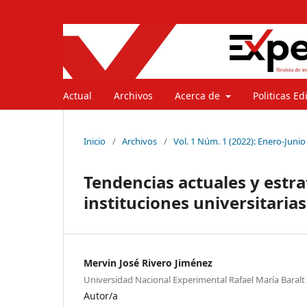
Actual
Archivos
Acerca de
Politicas Ed
Inicio
/
Archivos
/
Vol. 1 Núm. 1 (2022): Enero-Junio
Tendencias actuales y estr
instituciones universitarias:
Mervin José Rivero Jiménez
Universidad Nacional Experimental Rafael María Baralt
Autor/a