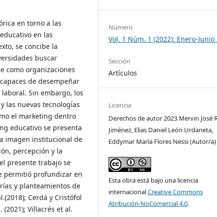
órica en torno a las
Número
 educativo en las
Vol. 1 Núm. 1 (2022): Enero-Junio
exto, se concibe la
versidades buscar
Sección
rse como organizaciones
Artículos
es capaces de desempeñar
 laboral. Sin embargo, los
 y las nuevas tecnologías
Licencia
omo el marketing dentro
Derechos de autor 2023 Mervin José 
ing educativo se presenta
Jiménez, Elias Daniel León Urdaneta,
a imagen institucional de
Eddymar María Flores Nessi (Autor/a)
ión, percepción y la
 el presente trabajo se
que permitió profundizar en
Esta obra está bajo una licencia
rías y planteamientos de
internacional
Creative Commons
.(2018); Cerdá y Cristófol
Atribución-NoComercial 4.0
.
(2021); Villacrés et al.