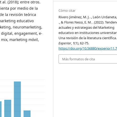
 al. (2018); entre otros.
rienta por medio de la
Cómo citar
e la revisión teórica
Rivero Jiménez, M. J. ., León Urdaneta,
marketing educativo
., & Flores Nessi, E. M. . (2022). Tenden
keting, neuromarketing,
actuales y estrategias del Marketing
educativo en instituciones universitar
 digital, engagement, e-
Una revisión de la literatura científica.
 mix, marketing móvil,
Experior
,
1
(1), 62-75.
https://doi.org/10.56880/experior11.
Más formatos de cita