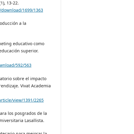
1), 13-22.
le/download/1699/1363
roducción a la
.
rketing educativo como
 educación superior.
download/592/563
oratorio sobre el impacto
rendizaje. Vivat Academia
article/view/1391/2265
para los posgrados de la
iversitaria Lasallista.
otecario para mejorar la