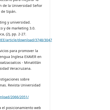
ón de la Universidad Señor
 de Sipán.
ting y universidad.
co y de marketing 3.0.
, (2), pp. 2-27.
/REE/article/download/3748/3047
vicios para promover la
 Lengua Inglesa EXAVER en
oatzacoalcos - Minatitlán
rsidad Veracruzana.
vestigaciones sobre
anas. Revista Universidad
wnload/2066/2051/
ra el posicionamiento web