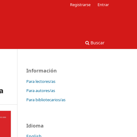
Registrarse
Entrar
Buscar
Información
Para lectores/as
a
Para autores/as
Para bibliotecarios/as
Idioma
English